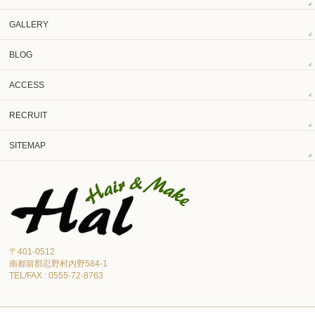
GALLERY
BLOG
ACCESS
RECRUIT
SITEMAP
〒401-0512
南都留郡忍野村内野584-1
TEL/FAX : 0555-72-8763