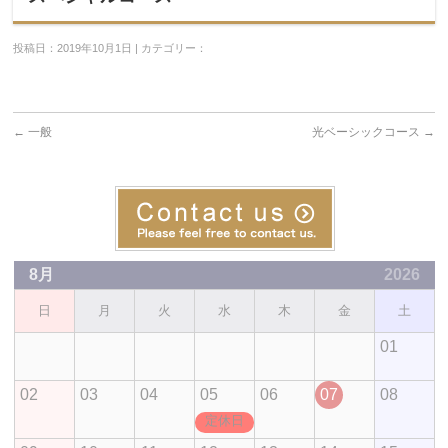
投稿日：2019年10月1日 | カテゴリー：
←
一般
光ベーシックコース
→
8月
2026
日
月
火
水
木
金
土
01
02
03
04
05
06
07
08
定休日